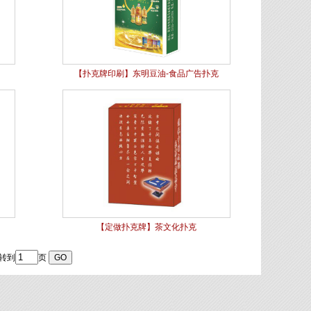
【扑克牌印刷】东明豆油-食品广告扑克
【定做扑克牌】茶文化扑克
 转到
页